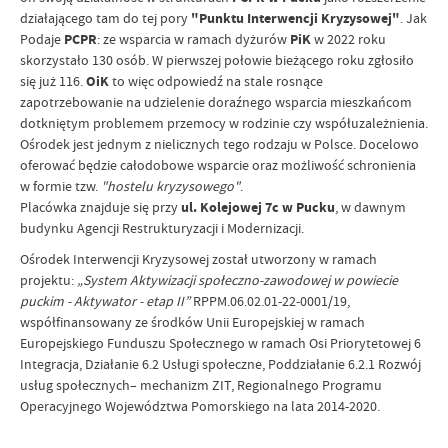
działającego tam do tej pory
"Punktu Interwencji Kryzysowej"
. Jak
Podaje
PCPR
: ze wsparcia w ramach dyżurów
PiK
w 2022 roku
skorzystało 130 osób. W pierwszej połowie bieżącego roku zgłosiło
się już 116.
OiK
to więc odpowiedź na stale rosnące
zapotrzebowanie na udzielenie doraźnego wsparcia mieszkańcom
dotkniętym problemem przemocy w rodzinie czy współuzależnienia.
Ośrodek jest jednym z nielicznych tego rodzaju w Polsce. Docelowo
oferować będzie całodobowe wsparcie oraz możliwość schronienia
w formie tzw.
"hostelu kryzysowego"
.
Placówka znajduje się przy
ul. Kolejowej 7c w Pucku
, w dawnym
budynku Agencji Restrukturyzacji i Modernizacji.
Ośrodek Interwencji Kryzysowej został utworzony w ramach
projektu:
„System Aktywizacji społeczno-zawodowej w powiecie
puckim - Aktywator - etap II”
RPPM.06.02.01-22-0001/19,
współfinansowany ze środków Unii Europejskiej w ramach
Europejskiego Funduszu Społecznego w ramach Osi Priorytetowej 6
Integracja, Działanie 6.2 Usługi społeczne, Poddziałanie 6.2.1 Rozwój
usług społecznych– mechanizm ZIT, Regionalnego Programu
Operacyjnego Województwa Pomorskiego na lata 2014-2020.