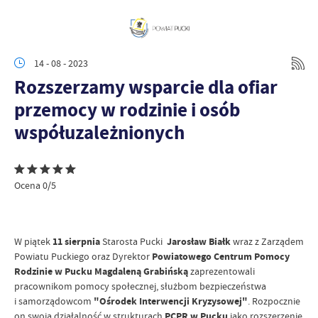
14 - 08 - 2023
Rozszerzamy wsparcie dla ofiar
przemocy w rodzinie i osób
współuzależnionych
Ocena 0/5
W piątek
11 sierpnia
Starosta Pucki
Jarosław Białk
wraz z Zarządem
Powiatu Puckiego oraz Dyrektor
Powiatowego Centrum Pomocy
Rodzinie w Pucku
Magdaleną Grabińską
zaprezentowali
pracownikom pomocy społecznej, służbom bezpieczeństwa
i samorządowcom
"Ośrodek Interwencji Kryzysowej"
. Rozpocznie
on swoją działalność w strukturach
PCPR w Pucku
jako rozszerzenie