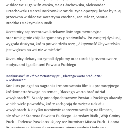
w składzie: Olga Wiśniewska, Maja Głuchowska, Aleksander
Orzechowski i Marcel Borkowski oraz drużyna opozycji, która była jej
przeciwna w składzie: Katarzyna Wochna, Jan Miłosz, Samuel
Bradtke i Maksymilian Białk.
Uczestnicy zaprezentowali ciekawe linie argumentacyjne
oraz umiejętnie zbijali argumenty przeciwników. Po zaciętej dyskusji,
wygrała drużyna, która potwierdziła tezę ,, Aktywność Obywatelska
jest większa na wsi niż w mieście”.
Uczestnicy debaty otrzymali dyplomy oraz torebki prezentowe ze
słodyczami i gadżetami Powiatu Puckiego.
Konkurs na film krótkometrażowy pt. ,, Dlaczego warto brać udział
w wyborach?”
Konkurs polegał na nagraniu i zmontowaniu filmiku promocyjnego
krótkometrażowego na temat „Dlaczego warto brać udział
w wyborach?”. Szkoły ponadpodstawowe Powiatu Puckiego ukazały
w nich wiele powodów, które zachęcają do wzięcia udziału
w wyborach. Nie tylko uczniowie zaprezentowali się na filmach,
ale również Starosta Powiatu Puckiego- Jarosław Białk , Wójt Gminy
Puck – Tadeusz Puszkarczuk, czy też Burmistrz Miasta Puck - Hanna
Pruchniewska. Nagrody przyznano równorzędnie i było to :