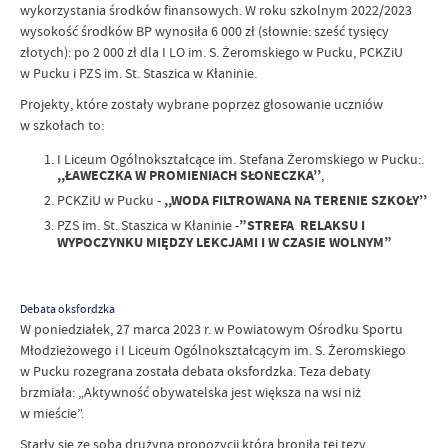
wykorzystania środków finansowych. W roku szkolnym 2022/2023
wysokość środków BP wynosiła 6 000 zł (słownie: sześć tysięcy
złotych): po 2 000 zł dla I LO im. S. Żeromskiego w Pucku, PCKZiU
w Pucku i PZS im. St. Staszica w Kłaninie.
Projekty, które zostały wybrane poprzez głosowanie uczniów
w szkołach to:
I Liceum Ogólnokształcące im. Stefana Żeromskiego w Pucku:.
,,ŁAWECZKA W PROMIENIACH SŁONECZKA’’
,
PCKZiU w Pucku -
,,WODA FILTROWANA NA TERENIE SZKOŁY’’
PZS im. St. Staszica w Kłaninie -
”STREFA RELAKSU I
WYPOCZYNKU MIĘDZY LEKCJAMI I W CZASIE WOLNYM”
Debata oksfordzka
W poniedziałek, 27 marca 2023 r. w Powiatowym Ośrodku Sportu
Młodzieżowego i I Liceum Ogólnokształcącym im. S. Żeromskiego
w Pucku rozegrana została debata oksfordzka. Teza debaty
brzmiała: „Aktywność obywatelska jest większa na wsi niż
w mieście”.
Starły się ze sobą drużyna propozycji która broniła tej tezy