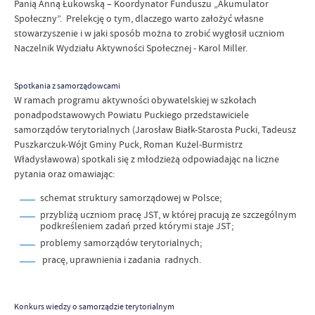
Panią Anną Łukowską – Koordynator Funduszu „Akumulator
Społeczny”. Prelekcję o tym, dlaczego warto założyć własne
stowarzyszenie i w jaki sposób można to zrobić wygłosił uczniom
Naczelnik Wydziału Aktywności Społecznej - Karol Miller.
Spotkania z samorządowcami
W ramach programu aktywności obywatelskiej w szkołach
ponadpodstawowych Powiatu Puckiego przedstawiciele
samorządów terytorialnych (Jarosław Białk-Starosta Pucki, Tadeusz
Puszkarczuk-Wójt Gminy Puck, Roman Kużel-Burmistrz
Władysławowa) spotkali się z młodzieżą odpowiadając na liczne
pytania oraz omawiając:
schemat struktury samorządowej w Polsce;
przybliżą uczniom pracę JST, w której pracują ze szczególnym
podkreśleniem zadań przed którymi staje JST;
problemy samorządów terytorialnych;
pracę, uprawnienia i zadania radnych.
Konkurs wiedzy o samorządzie terytorialnym