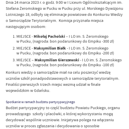
Dnia 24 marca 2023 r. o godz. 9:00 w I Liceum Ogólnokształcącym im.
Stefana Żeromskiego w Pucku w Pucku przy ul. Morskiego Dywizjonu
Lotniczego 18, odbyły się eliminacje powiatowe do Konkursu Wiedzy
o Samorządzie Terytorialnym. Komisja przyznała miejsca
następującym osobom:
MIEJSCE -
Mikołaj Pacholski
– I LO im. S. Żeromskiego
w Pucku, (nagroda: bon podarunkowy do Empiku -300 zł)
MIEJSCE -
Maksymilian Białk
- I LO im. S. Żeromskiego
w Pucku, (nagroda: bon podarunkowy do Empiku -200 zł)
MIEJSCE –
Maksymilian Gierszewski
- I LO im. S. Żeromskiego
w Pucku, (nagroda: bon podarunkowy do Empiku -100 zł)
Konkurs wiedzy o samorządzie miał na celu poszerzyć wiedzę
uczniów szkół ponadpodstawowych o samorządzie terytorialnym.
Finaliści pierwszych trzech miejsc wezmą udział w finale
wojewódzkim w Gdańsku.
Spotkanie w ramach budżetu partycypacyjnego
Budżet partycypacyjny to część budżetu Powiatu Puckiego, organu
prowadzącego szkoły i placówki, o której wykorzystaniu mogą
decydować wspólnie uczniowie. Inicjatywa polega na włączeniu
uczniów w proces zgłaszania i decydowania o sposobie