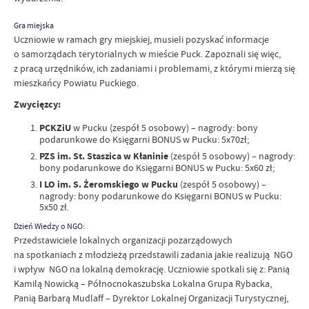
Gra miejska
Uczniowie w ramach gry miejskiej, musieli pozyskać informacje
o samorządach terytorialnych w mieście Puck. Zapoznali się więc,
z pracą urzędników, ich zadaniami i problemami, z którymi mierzą się
mieszkańcy Powiatu Puckiego.
Zwycięzcy:
PCKZiU
w Pucku (zespół 5 osobowy) – nagrody: bony
podarunkowe do Księgarni BONUS w Pucku: 5x70zł;
PZS im. St. Staszica w Kłaninie
(zespół 5 osobowy) – nagrody:
bony podarunkowe do Księgarni BONUS w Pucku: 5x60 zł;
I LO im. S. Żeromskiego w Pucku
(zespół 5 osobowy) –
nagrody: bony podarunkowe do Księgarni BONUS w Pucku:
5x50 zł.
Dzień Wiedzy o NGO:
Przedstawiciele lokalnych organizacji pozarządowych
na spotkaniach z młodzieżą przedstawili zadania jakie realizują NGO
i wpływ NGO na lokalną demokrację. Uczniowie spotkali się z: Panią
Kamilą Nowicką – Północnokaszubska Lokalna Grupa Rybacka,
Panią Barbarą Mudlaff – Dyrektor Lokalnej Organizacji Turystycznej,