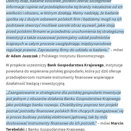
Obecny etap, badanie ilościowe, pozwoli zebrać szczegółowe
informacje i opinie od przedsiębiorców tej branży niezależnie od ich
wielkości i obszaru, w którym działają. Mamy nadzieję, że badanie
spotka się z dużym odzewem polskich firm i będziemy mogli na ich
podstawie stworzyć możliwie szeroki obraz wyzwań, jakie stoją
przed polskimi firmami w przededniu uruchomienia tej strategicznej
inwestycji a także oszacować potencjalny udział podmiotów
krajowych w całym procesie uwzględniając międzynarodowe
regulacje prawne. Zapraszamy firmy do udziału w badaniu.”
– mówi
dr Adam Juszczak
z Polskiego Instytutu Ekonomicznego.
W projekcie uczestniczy
Bank Gospodarstwa Krajowego
, instytucja
powołana do wspierania polskiej gospodarki, która już dziś oferuje
przedsiębiorcom rozmaite instrumenty finansowe wspierające
działalność bieżącą i inwestycyjną.
„Zaangażowanie w strategiczne dla polskiej gospodarki inwestycje
jest jednym z obszarów działania Banku Gospodarstwa Krajowego
jako polskiego banku rozwoju. Chcielibyśmy poprzez ten projekt
poznać potrzeby finansowe polskich firm chcących zaangażować się
w proces budowy polskiej elektrowni jądrowej, tak by móc
dostosować instrumenty finansowe do ich potrzeb.”
– mówi
Marcin
Terebelski
z Banku Gospodarstwa Krajowego.