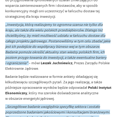
do przygotowania sprofilowanych działań zmierzających do
wsparcia zainteresowanych firm i dostawców, aby w sposób
konkurencyjny mogli oni uczestniczyć w łańcuchu dostaw tej
strategicznej dla kraju inwestycji.
„Inwestycja, którą realizujemy to ogromna szansa nie tylko dla
kraju, ale także dla wielu polskich przedsiębiorców. Dlatego też
chcielibyśmy, by mieli możliwość udziału w łańcuchu dostaw dla
całego projektu jądrowego. Postanowiliśmy w tym celu zbadać jakie
jest ich podejście do współpracy bizneso-wej w tym obszarze.
Badanie pomoże określić aktualny stan wiedzy polskich firm, ich
poziom przygo-towania do inwestycji, a także ewentualne bariery
i ograniczenia"
– mówi
Leszek Juchniewicz
, Prezes Zarządu Polskie
Elektrownie Jądrowe.
Badanie będzie realizowane w formie ankiety składającej się
kilkudziesięciu szczegółowych pytań. Za jego realizację, a także
późniejsze opracowanie wyników będzie odpowiadał
Polski Instytut
Ekonomiczny
, który ma szerokie doświadczenie analityczne
w obszarze energetyki jądrowej.
„Szczegółowe badanie uwzględnia specyfikę sektora i zostało
poprzedzone badaniami jakościowymi i konsultacjami branżowymi.