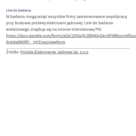
Link do badania
W badaniu mogą wziąć wszystkie firmy zainteresowane współpracą
przy budowie polskiej elektrowni jądrowej. Link do badania
ankietowego znajduje się na stronie internetowej PIE:
https://docs.google.com/forms/d/e/1FAIpQLSf9VjOvGkrj3PdRbnoykfGs
6riAds6MOfQ__hQ1Isw/viewform
Źródło:
Polskie Elektrownie Jądrowe Sp. z o.o
.