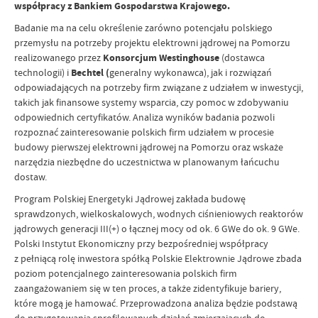
współpracy z Bankiem Gospodarstwa Krajowego.
Badanie ma na celu określenie zarówno potencjału polskiego
przemysłu na potrzeby projektu elektrowni jądrowej na Pomorzu
realizowanego przez
Konsorcjum Westinghouse
(dostawca
technologii) i
Bechtel (
generalny wykonawca), jak i rozwiązań
odpowiadających na potrzeby firm związane z udziałem w inwestycji,
takich jak finansowe systemy wsparcia, czy pomoc w zdobywaniu
odpowiednich certyfikatów. Analiza wyników badania pozwoli
rozpoznać zainteresowanie polskich firm udziałem w procesie
budowy pierwszej elektrowni jądrowej na Pomorzu oraz wskaże
narzędzia niezbędne do uczestnictwa w planowanym łańcuchu
dostaw.
Program Polskiej Energetyki Jądrowej zakłada budowę
sprawdzonych, wielkoskalowych, wodnych ciśnieniowych reaktorów
jądrowych generacji III(+) o łącznej mocy od ok. 6 GWe do ok. 9 GWe.
Polski Instytut Ekonomiczny przy bezpośredniej współpracy
z pełniącą rolę inwestora spółką Polskie Elektrownie Jądrowe zbada
poziom potencjalnego zainteresowania polskich firm
zaangażowaniem się w ten proces, a także zidentyfikuje bariery,
które mogą je hamować. Przeprowadzona analiza będzie podstawą