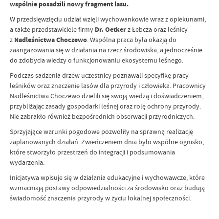
wspólnie posadzili nowy fragment lasu.
W przedsięwzięciu udział wzięli wychowankowie wraz z opiekunami,
a także przedstawiciele firmy
Dr. Oetker
z Łebcza oraz leśnicy
z
Nadleśnictwa Choczewo
. Wspólna praca była okazją do
zaangażowania się w działania na rzecz środowiska, a jednocześnie
do zdobycia wiedzy o funkcjonowaniu ekosystemu leśnego.
Podczas sadzenia drzew uczestnicy poznawali specyfikę pracy
leśników oraz znaczenie lasów dla przyrody i człowieka. Pracownicy
Nadleśnictwa Choczewo dzielili się swoją wiedzą i doświadczeniem,
przybliżając zasady gospodarki leśnej oraz rolę ochrony przyrody.
Nie zabrakło również bezpośrednich obserwacji przyrodniczych.
Sprzyjające warunki pogodowe pozwoliły na sprawną realizację
zaplanowanych działań. Zwieńczeniem dnia było wspólne ognisko,
które stworzyło przestrzeń do integracji i podsumowania
wydarzenia.
Inicjatywa wpisuje się w działania edukacyjne i wychowawcze, które
wzmacniają postawy odpowiedzialności za środowisko oraz budują
świadomość znaczenia przyrody w życiu lokalnej społeczności.