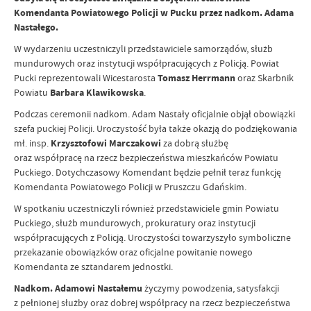
Komendanta Powiatowego Policji w Pucku przez nadkom. Adama
Nastałego.
W wydarzeniu uczestniczyli przedstawiciele samorządów, służb
mundurowych oraz instytucji współpracujących z Policją. Powiat
Pucki reprezentowali Wicestarosta
Tomasz Herrmann
oraz Skarbnik
Powiatu
Barbara Klawikowska
.
Podczas ceremonii nadkom. Adam Nastały oficjalnie objął obowiązki
szefa puckiej Policji. Uroczystość była także okazją do podziękowania
mł. insp.
Krzysztofowi Marczakowi
za dobrą służbę
oraz współpracę na rzecz bezpieczeństwa mieszkańców Powiatu
Puckiego. Dotychczasowy Komendant będzie pełnił teraz funkcję
Komendanta Powiatowego Policji w Pruszczu Gdańskim.
W spotkaniu uczestniczyli również przedstawiciele gmin Powiatu
Puckiego, służb mundurowych, prokuratury oraz instytucji
współpracujących z Policją. Uroczystości towarzyszyło symboliczne
przekazanie obowiązków oraz oficjalne powitanie nowego
Komendanta ze sztandarem jednostki.
Nadkom. Adamowi Nastałemu
życzymy powodzenia, satysfakcji
z pełnionej służby oraz dobrej współpracy na rzecz bezpieczeństwa