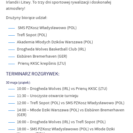
Irlandii i Litwy. To trzy dni sportowej rywalizacji i doskonałej
atmosfery!
Drużyny biorące udział:
SMS PZKosz Władysławowo (POL)
Trefl Sopot (POL)
Akademia Młodych Dzików Warszawa (POL)
Drogheda Wolves Basketball Club (IRL)
Eisbären Bremerhaven (GER)
Prienų KKSC krepšinis (LTU)
TERMINARZ ROZGRYWEK:
30 maja (piątek):
10:00 – Drogheda Wolves (IRL) vs Prienų KKSC (LTU)
11:30 – Uroczyste otwarcie turnieju
12:00 – Trefl Sopot (POL) vs SMS PZKosz Władysławowo (POL)
14:00 – Młode Dziki Warszawa (POL) vs Eisbären Bremerhaven
(GER)
16:00 – Drogheda Wolves (IRL) vs Trefl Sopot (POL)
18:00 – SMS PZKosz Władysławowo (POL) vs Młode Dziki