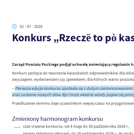
01 - 07 - 2026
Konkurs „Rzeczë to pò ka
Zarząd Powiatu Puckiego podjął uchwałę zmieniającą regulamin kon
Konkurs zachęca do tworzenia kaszubskich odpowiedników dla słów 
zwyczajami, wydarzeniami czy zjawiskami, dla których warto poszuka
–
Pierwsza edycja konkursu spotkała się z dużym zainteresowaniem.
oraz szukanie nowych słów. Być może właśnie wtedy pojawi się pomys
Przedłużenie terminu daje uczestnikom więcej czasu na przygotowani
Zmieniony harmonogram konkursu
czas trwania konkursu: od 4 maja do 30 października 2026 r.,
termin składania zgłoszeń: do 30 października 2026 r., do godz.