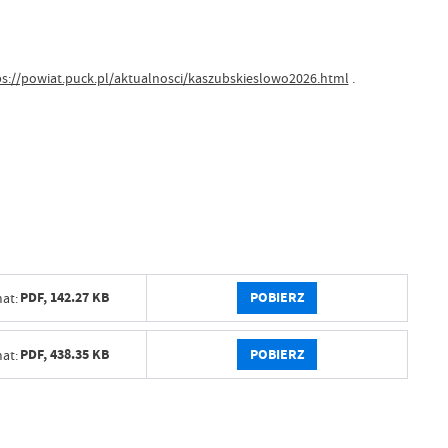
ps://powiat.puck.pl/aktualnosci/kaszubskieslowo2026.html
.
POBIERZ
PDF,
142.27 KB
at:
POBIERZ
PDF,
438.35 KB
at: