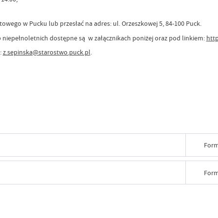
owego w Pucku lub przesłać na adres: ul. Orzeszkowej 5, 84-100 Puck.
 niepełnoletnich dostępne są w załącznikach poniżej oraz pod linkiem:
htt
:
z.sepinska@starostwo.puck.pl
.
Form
Form