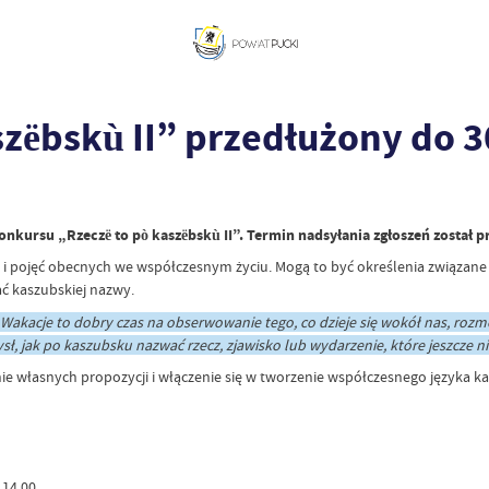
szëbskù II” przedłużony do 3
kursu „Rzeczë to pò kaszëbskù II”. Termin nadsyłania zgłoszeń został pr
i pojęć obecnych we współczesnym życiu. Mogą to być określenia związane
ć kaszubskiej nazwy.
 Wakacje to dobry czas na obserwowanie tego, co dzieje się wokół nas, ro
ł, jak po kaszubsku nazwać rzecz, zjawisko lub wydarzenie, które jeszcze n
e własnych propozycji i włączenie się w tworzenie współczesnego języka k
 14.00,