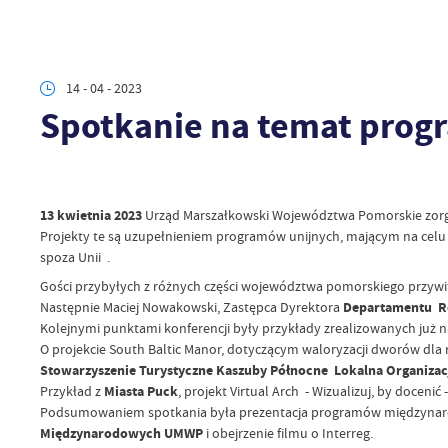
14 - 04 - 2023
Spotkanie na temat pro
13 kwietnia 2023
Urząd Marszałkowski Województwa Pomorskie zor
Projekty te są uzupełnieniem programów unijnych, mającym na celu
spoza Unii .
Gości przybyłych z różnych części województwa pomorskiego przywita
Następnie Maciej Nowakowski, Zastępca Dyrektora
Departamentu Ro
Kolejnymi punktami konferencji były przykłady zrealizowanych już na
O projekcie South Baltic Manor, dotyczącym waloryzacji dworów dla 
Stowarzyszenie Turystyczne Kaszuby Północne Lokalna Organizac
Przykład z
Miasta Puck
, projekt Virtual Arch - Wizualizuj, by doce
Podsumowaniem spotkania była prezentacja programów międzynar
Międzynarodowych UMWP
i obejrzenie filmu o Interreg.