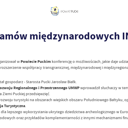
gramów międzynarodowych 
ganizował w
Powiecie Puckim
konferencję o możliwościach, jakie daje udzia
 rozszerzenie współpracy transgranicznej, międzynarodowej i międzyregio
ł gospodarz - Starosta Pucki Jarosław Białk.
zwoju Regionalnego i Przestrzennego UMWP
wprowadził słuchaczy w te
 Ziemi Puckiej przedsięwzięć.
rozwoju turystyki na obszarach wiejskich obszaru Południowego Bałtyku, op
ja Turystyczna
.
nić - dla lepszego wykorzystania ukrytego dziedzictwa archeologicznego w E
odowych oraz przykładów komplementarności z innymi mechanizmami fi