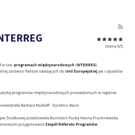
INTERREG
Ocena 0/5
ł w tzw.
programach międzynarodowych
(
INTERREG
).
nalnej zarówno Państw należących do
Unii Europejskiej
jak i sąsiadów
matykę programów międzynarodowych prowadzonych w regionie.
owiedziała Barbara Mudlaff - Dyrektor Biura
uropie Środkowej przedstawiła Burmistrz Pucka Hanna Pruchniewska.
nansowymi przygotowana
Zespół Referatu Programów