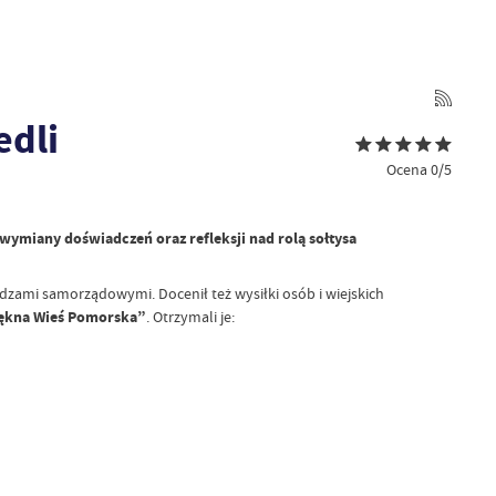
edli
Ocena 0/5
 wymiany doświadczeń oraz refleksji nad rolą sołtysa
ami samorządowymi. Docenił też wysiłki osób i wiejskich
ękna Wieś Pomorska”
. Otrzymali je: