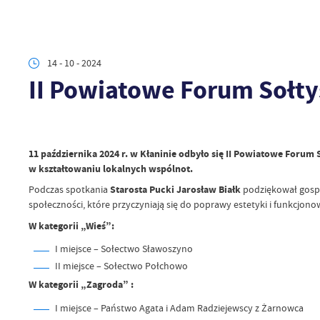
14 - 10 - 2024
II Powiatowe Forum Sołty
11 października 2024 r. w Kłaninie odbyło się II Powiatowe Forum
w kształtowaniu lokalnych wspólnot.
Podczas spotkania
Starosta Pucki Jarosław Białk
podziękował gospo
społeczności, które przyczyniają się do poprawy estetyki i funkcjo
W kategorii „Wieś”:
I miejsce – Sołectwo Sławoszyno
II miejsce – Sołectwo Połchowo
W kategorii „Zagroda” :
I miejsce – Państwo Agata i Adam Radziejewscy z Żarnowca