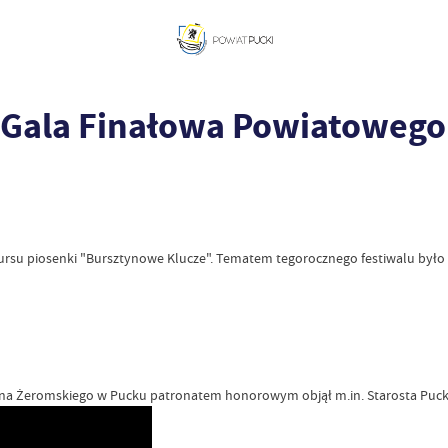
I Gala Finałowa Powiatowego
rsu piosenki "Bursztynowe Klucze". Tematem tegorocznego festiwalu było hasł
fana Żeromskiego w Pucku
patronatem honorowym objął m.in. Starosta Pucki