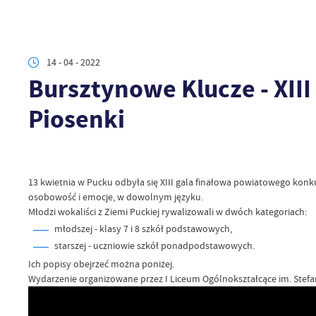
14 - 04 - 2022
Bursztynowe Klucze - XII
Piosenki
13 kwietnia w Pucku odbyła się XIII gala finałowa powiatowego konku
osobowość i emocje, w dowolnym języku.
Młodzi wokaliści z Ziemi Puckiej rywalizowali w dwóch kategoriach:
młodszej - klasy 7 i 8 szkół podstawowych,
starszej - uczniowie szkół ponadpodstawowych.
Ich popisy obejrzeć można poniżej.
Wydarzenie organizowane przez
I Liceum Ogólnokształcące im. Ste