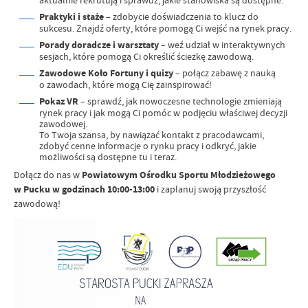
aktualnie rekrutują i sprawdź, jakie stanowiska są dostępne.
Praktyki i staże
– zdobycie doświadczenia to klucz do
sukcesu. Znajdź oferty, które pomogą Ci wejść na rynek pracy.
Porady doradcze i warsztaty
– weź udział w interaktywnych
sesjach, które pomogą Ci określić ścieżkę zawodową.
Zawodowe Koło Fortuny i quizy
– połącz zabawę z nauką
o zawodach, które mogą Cię zainspirować!
Pokaz VR
– sprawdź, jak nowoczesne technologie zmieniają
rynek pracy i jak mogą Ci pomóc w podjęciu właściwej decyzji
zawodowej.
To Twoja szansa, by nawiązać kontakt z pracodawcami,
zdobyć cenne informacje o rynku pracy i odkryć, jakie
możliwości są dostępne tu i teraz.
Dołącz do nas w
Powiatowym Ośrodku Sportu Młodzieżowego
w Pucku w godzinach 10:00-13:00
i zaplanuj swoją przyszłość
zawodową!