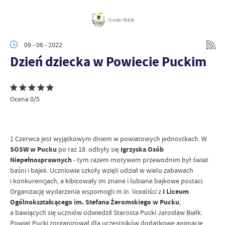
09 - 06 - 2022
Dzień dziecka w Powiecie Puckim
Ocena 0/5
1 Czerwca jest wyjątkowym dniem w powiatowych jednostkach. W
SOSW w Pucku
po raz 18. odbyły się
Igrzyska Osób
Niepełnosprawnych
- tym razem motywem przewodnim był świat
baśni i bajek. Uczniowie szkoły wzięli udział w wielu zabawach
i konkurencjach, a kibicowały im znane i lubiane bajkowe postaci.
Organizację wydarzenia wspomogli m.in. licealiści z
I Liceum
Ogólnokształcącego im. Stefana Żeromskiego w Pucku
,
a bawiących się uczniów odwiedził Starosta Pucki
Jarosław Białk
.
Powiat Pucki zorganizował dla uczestników dodatkowe animacje