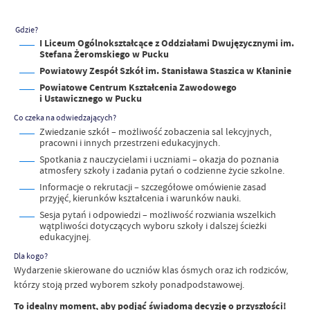
Gdzie?
I Liceum Ogólnokształcące z Oddziałami Dwujęzycznymi im.
Stefana Żeromskiego w Pucku
Powiatowy Zespół Szkół im. Stanisława Staszica w Kłaninie
Powiatowe Centrum Kształcenia Zawodowego
i Ustawicznego w Pucku
Co czeka na odwiedzających?
Zwiedzanie szkół – możliwość zobaczenia sal lekcyjnych,
pracowni i innych przestrzeni edukacyjnych.
Spotkania z nauczycielami i uczniami – okazja do poznania
atmosfery szkoły i zadania pytań o codzienne życie szkolne.
Informacje o rekrutacji – szczegółowe omówienie zasad
przyjęć, kierunków kształcenia i warunków nauki.
Sesja pytań i odpowiedzi – możliwość rozwiania wszelkich
wątpliwości dotyczących wyboru szkoły i dalszej ścieżki
edukacyjnej.
Dla kogo?
Wydarzenie skierowane do uczniów klas ósmych oraz ich rodziców,
którzy stoją przed wyborem szkoły ponadpodstawowej.
To idealny moment, aby podjąć świadomą decyzję o przyszłości!